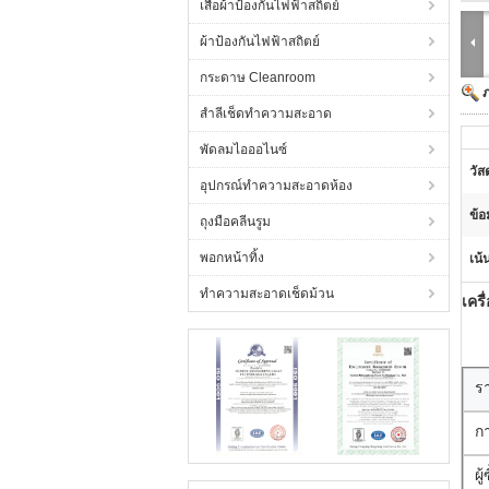
เสื้อผ้าป้องกันไฟฟ้าสถิตย์
ผ้าป้องกันไฟฟ้าสถิตย์
กระดาษ Cleanroom
สำลีเช็ดทำความสะอาด
พัดลมไอออไนซ์
วัสด
อุปกรณ์ทำความสะอาดห้อง
ข้อ
ถุงมือคลีนรูม
พอกหน้าทิ้ง
เน้
ทำความสะอาดเช็ดม้วน
เคร
ร
ก
ผู