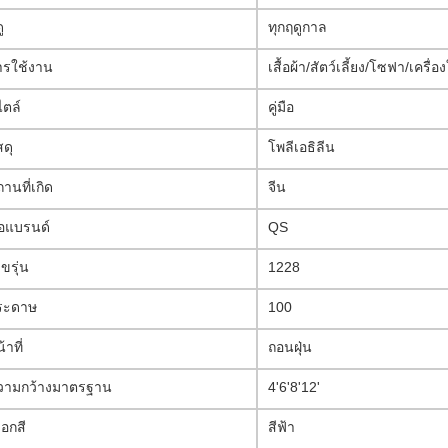
ู
ทุกฤดูกาล
ารใช้งาน
เสื้อผ้า/สัตว์เลี้ยง/โซฟา/เครื
ไตล์
คู่มือ
สดุ
โพลีเอธิลีน
านที่เกิด
จีน
่อแบรนด์
QS
ขรุ่น
1228
ระดาษ
100
้าที่
ถอนฝุ่น
วามกว้างมาตรฐาน
4'6'8'12'
ือกสี
สีฟ้า