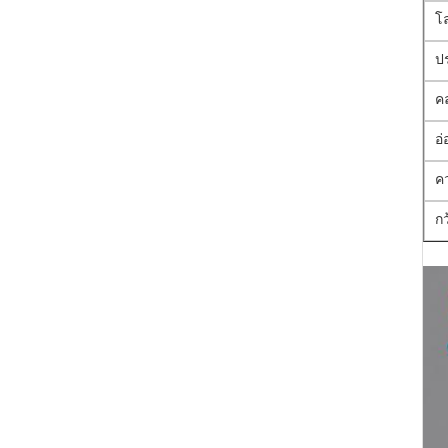
โ
ป
ค
อ
ค
ก