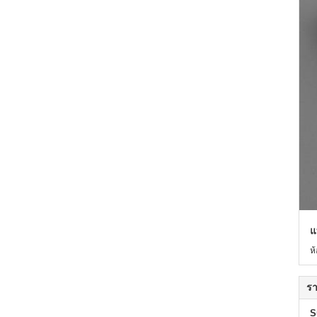
แ
ห
รา
S