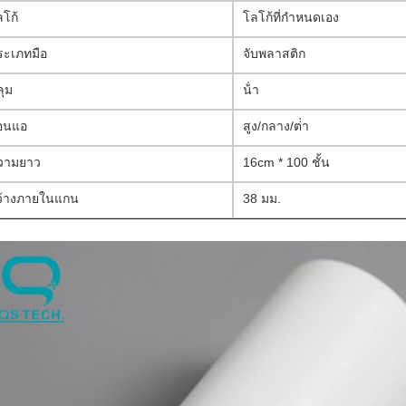
ลโก้
โลโก้ที่กําหนดเอง
ระเภทมือ
จับพลาสติก
ลุม
น้ํา
่อนแอ
สูง/กลาง/ต่ํา
วามยาว
16cm * 100 ชั้น
ว้างภายในแกน
38 มม.