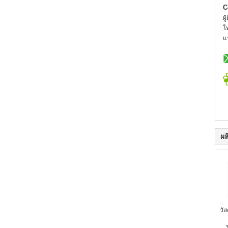
C
ผู
โ
แ
ผล
วัส