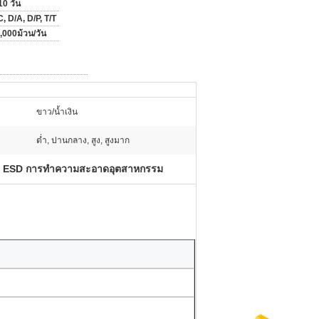
10 วัน
C, D/A, D/P, T/T
,000ม้วน/วัน
ขาว/น้ำเงิน
ต่ำ, ปานกลาง, สูง, สูงมาก
ก ESD การทําความสะอาดอุตสาหกรรม