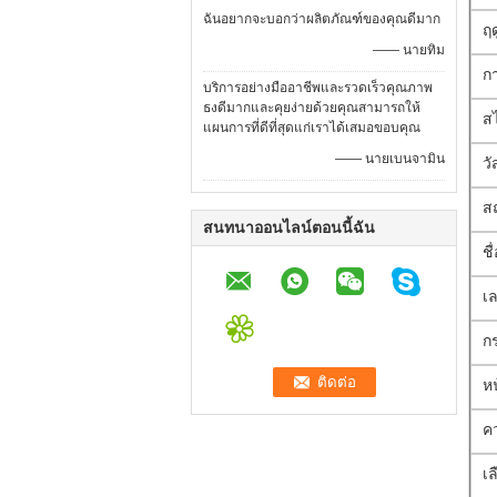
ฉันอยากจะบอกว่าผลิตภัณฑ์ของคุณดีมาก
ฤด
—— นายทิม
ก
บริการอย่างมืออาชีพและรวดเร็วคุณภาพ
ธงดีมากและคุยง่ายด้วยคุณสามารถให้
ส
แผนการที่ดีที่สุดแก่เราได้เสมอขอบคุณ
—— นายเบนจามิน
วั
สถ
สนทนาออนไลน์ตอนนี้ฉัน
ชื
เล
ก
หน
ค
เล