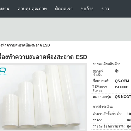
รงงาน
ควบคุมคุณภาพ
ติดต่อเรา
ขออ้าง
ข่าว
ื่องทําความสะอาดห้องสะอาด ESD
รื่องทําความสะอาดห้องสะอาด ESD
รายละเอียดสินค้า:
สถานที่
จีน
กำเนิด:
ชื่อแบรนด์:
QS-OEM
ได้รับการ
ISO9001
รับรอง:
หมายเลขรุ่น:
QS-NCGT
การชำระเงิน:
จำนวนสั่งซื้อขั้นต่ำ:
10
ราคา:
ne
รายละเอียดการบรรจุ:
ถุง