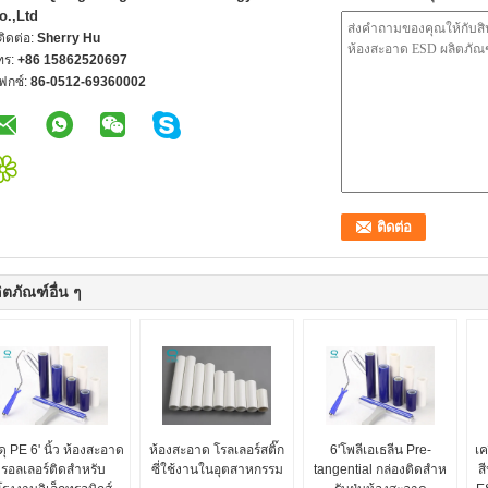
o.,Ltd
้ติดต่อ:
Sherry Hu
ทร:
+86 15862520697
ฟกซ์:
86-0512-69360002
ิตภัณฑ์อื่น ๆ
ดุ PE 6' นิ้ว ห้องสะอาด
ห้องสะอาด โรลเลอร์สติ๊ก
6'โพลีเอเธลีน Pre-
เค
รอลเลอร์ติดสําหรับ
ซี่ใช้งานในอุตสาหกรรม
tangential กล่องติดสําห
สี