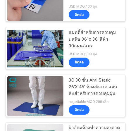
ใบ
USD MOQ:100 ถุง
ติดต่อ
เสนอ
59
ราคา
แมทตี้สําหรับการควบคุม
ที่ปัดน้ำฝนลายฉลุ
มลพิษ 36' x 36' สีฟ้า
30แผ่น/แมท
แผนผัง
USD MOQ:100 ถุง
ติดต่อ
เว็บไซต์
3C 30 ชั้น Anti Static
43
26'X 45' ห้องสะอาด แผ่น
PRIVACY
เก้าอี้ Cleanroom
สับสําหรับการควบคุมฝุ่น
POLICY
negotiable MOQ:200 เสื่อ
ESD
ติดต่อ
ผ้าอ้อมห้องทําความสะอาด