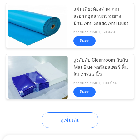
แผ่นเตียงห้องทําความ
27
สะอาดอุตสาหกรรมยาง
ม้วน Anti Static Anti Dust
ผ้าป้องกันไฟฟ้าสถิตย์
negotiable MOQ:50 แผ่น
ติดต่อ
สูงสับสับ Cleanroom สับสับ
Mat Blue พอลิเอสเตอร์ พื้น
สับ 24x36 นิ้ว
27
negotiable MOQ:100 ม้วน
ติดต่อ
กระดาษ Cleanroom
ดูเพิ่มเติม