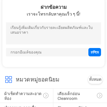
47
ฝากข้อความ
สำลีเช็ดทำความ
เราจะโทรกลับหาคุณเร็ว ๆ นี้!
สะอาด
15
พัดลมไอออไนซ์
หมวดหมู่ยอดนิยม
ทั้งหมด
ผ้าเช็ดทำความสะอาด
เตียงเด็กอ่อน 
ห้อง
Cleanroom
65