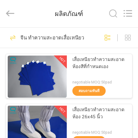
-
2025
Suzhou
ผลิตภัณฑ์
Qiangsheng
Clean
Technology
Co.,Ltd.
All
148
บ้าน
Rights
จีน ทำความสะอาดเสื่อเหนียว
Reserved.
ผ้าเช็ดทำความ
สินค้า
สะอาดห้อง
HOT
เสื่อเหนียวทำความสะอาด
ห้องสีที่กำหนดเอง
เกี่ยว
negotiable MOQ:50pad
สอบถามทันที
กับ
85
เรา
เตียงเด็กอ่อน
HOT
เสื่อเหนียวทำความสะอาด
ห้อง 26x45 นิ้ว
Cleanroom
ทัวร์
negotiable MOQ:50pad