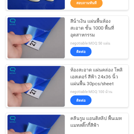
สอบถามทันที
โรงงาน
สีน้ําเงิน แผ่นพื้นห้อง
55
สะอาด ชั้น 1000 พื้นที่
ควบคุม
ทำความสะอาดเสื่อ
อุตสาหกรรม
คุณภาพ
negotiable MOQ:50 แผ่น
เหนียว
ติดต่อ
ติดต่อ
ห้องสะอาด แผ่นคล่อง โพลิ
เอสเตอร์ สีฟ้า 24x36 นิ้ว
เรา
แผ่นพื้น 30pcs/sheet
46
negotiable MOQ:100 ม้วน
Cleanroom Sticky
ติดต่อ
ข่าว
Roller
คลีนรูม แอนติสลิป พื้นเมท
ขอ
แมทสติ๊กกี้สีฟ้า